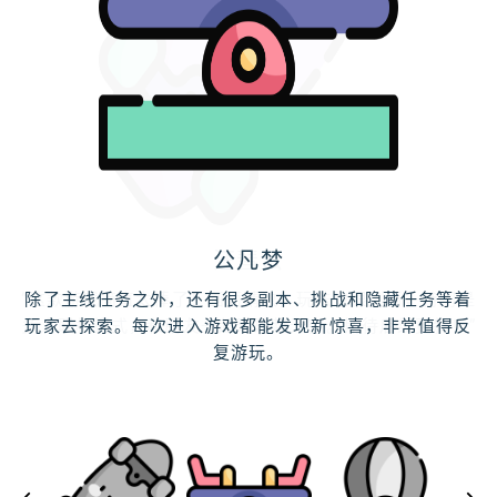
于希月
汪彗云
公凡梦
松云澈
“虽然游戏的整体表现不错，但还是有一些地方可以改进。
“这款游戏简直太棒了！画面精致，玩法也很创新，特别是
除了主线任务之外，还有很多副本、挑战和隐藏任务等着
玩了几天，整体体验非常棒。虽然一开始可能有些不太适
多人联机模式，和朋友一起玩乐趣无穷。期待后续更新！”
比如说，加载速度有时候比较慢，战斗系统的手感也可以
玩家去探索。每次进入游戏都能发现新惊喜，非常值得反
应，但是随着进度的推进，越来越有趣了，特别是角色成
再精细一些。不过，我依然给这款游戏打高分，因为它有
长和技能搭配方面的设计，真心不错！
复游玩。
很多创新和乐趣！”